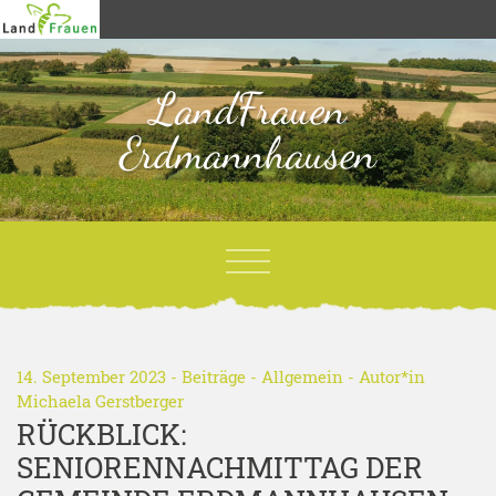
LandFrauen
Erdmannhausen
14. September 2023 -
Beiträge
-
Allgemein
- Autor*in
Michaela Gerstberger
RÜCKBLICK:
SENIORENNACHMITTAG DER