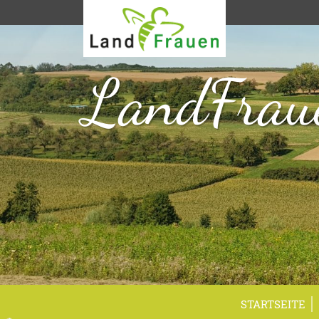
LandFrau
STARTSEITE