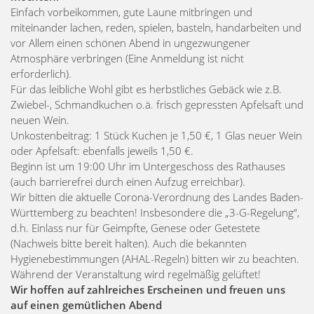
Einfach vorbeikommen, gute Laune mitbringen und
miteinander lachen, reden, spielen, basteln, handarbeiten und
vor Allem einen schönen Abend in ungezwungener
Atmosphäre verbringen (Eine Anmeldung ist nicht
erforderlich).
Für das leibliche Wohl gibt es herbstliches Gebäck wie z.B.
Zwiebel-, Schmandkuchen o.ä. frisch gepressten Apfelsaft und
neuen Wein.
Unkostenbeitrag: 1 Stück Kuchen je 1,50 €,
1 Glas neuer Wein
oder Apfelsaft: ebenfalls jeweils 1,50 €.
Beginn ist um 19:00 Uhr im Untergeschoss des Rathauses
(auch barrierefrei durch einen Aufzug erreichbar).
Wir bitten die aktuelle Corona-Verordnung des Landes Baden-
Württemberg zu beachten! Insbesondere die „3-G-Regelung“,
d.h. Einlass nur für Geimpfte, Genese oder Getestete
(Nachweis bitte bereit halten). Auch die bekannten
Hygienebestimmungen (AHAL-Regeln) bitten wir zu beachten.
Während der Veranstaltung wird regelmäßig gelüftet!
Wir hoffen auf zahlreiches Erscheinen und freuen uns
auf einen gemütlichen Abend