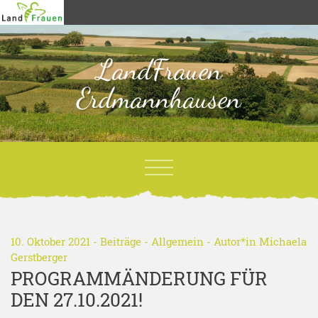
LandFrauen
Erdmannhausen
10. Oktober 2021 -
Beiträge
-
Allgemein
- Autor*in
Michaela
Gerstberger
PROGRAMMÄNDERUNG FÜR
DEN 27.10.2021!