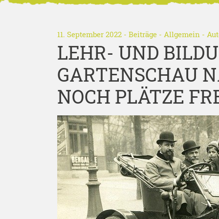
11. September 2022 -
Beiträge
-
Allgemein
- Aut
LEHR- UND BILD
GARTENSCHAU NA
NOCH PLÄTZE FREI