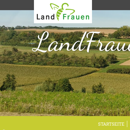
LandFrau
STARTSEITE