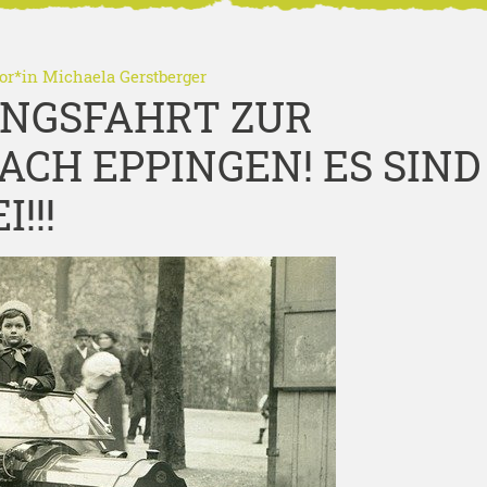
or*in
Michaela Gerstberger
UNGSFAHRT ZUR
CH EPPINGEN! ES SIND
!!!