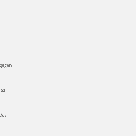
 gegen
das
 das