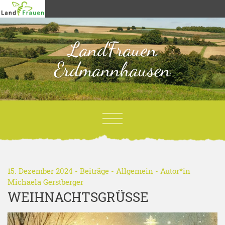
LandFrauen
Erdmannhausen
15. Dezember 2024 -
Beiträge
-
Allgemein
- Autor*in
Michaela Gerstberger
WEIHNACHTSGRÜSSE