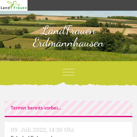
LandFrauen
Erdmannhausen
Termin bereits vorbei...
09. Juli 2022
,
14:30 Uhr