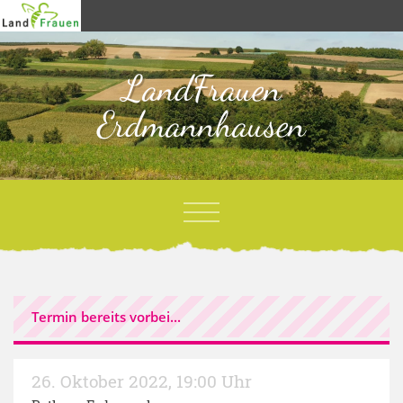
LandFrauen
Erdmannhausen
Termin bereits vorbei...
26. Oktober 2022
,
19:00 Uhr