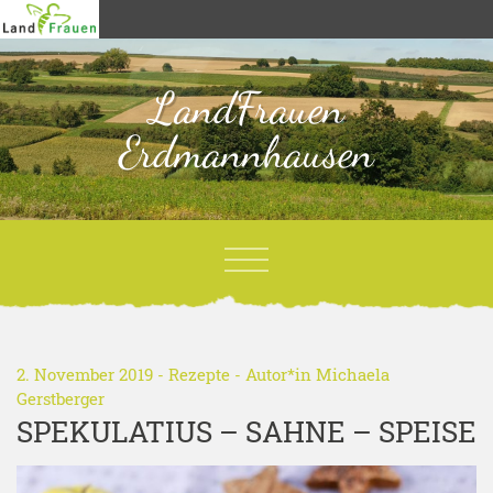
LandFrauen
Erdmannhausen
2. November 2019 -
Rezepte
- Autor*in
Michaela
Gerstberger
SPEKULATIUS – SAHNE – SPEISE