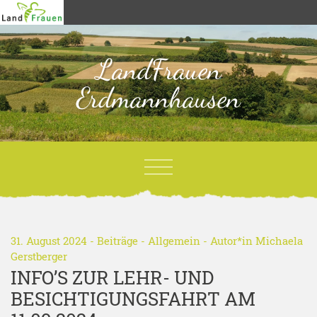
LandFrauen
Erdmannhausen
31. August 2024 -
Beiträge
-
Allgemein
- Autor*in
Michaela
Gerstberger
INFO’S ZUR LEHR- UND
BESICHTIGUNGSFAHRT AM