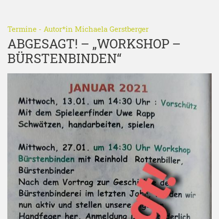
Termine
- Autor*in
Michaela Gerstberger
ABGESAGT! – „WORKSHOP –
BÜRSTENBINDEN“