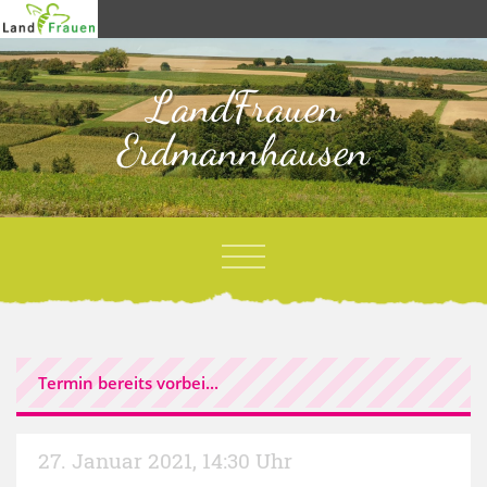
LandFrauen
Erdmannhausen
Termin bereits vorbei...
27. Januar 2021
,
14:30 Uhr