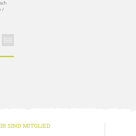
fach
 /
IR SIND MITGLIED