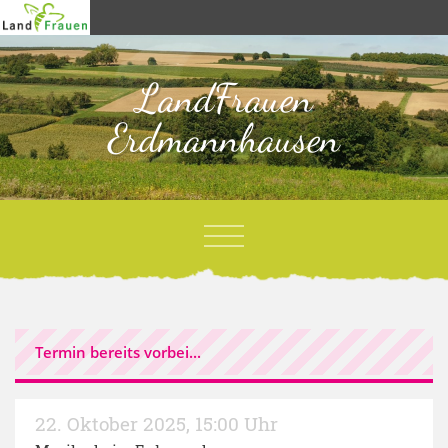
LandFrauen
Erdmannhausen
Termin bereits vorbei...
22. Oktober 2025
,
15:00 Uhr