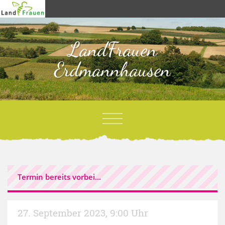
LandFrauen
Erdmannhausen
Termin bereits vorbei...
27. September 2023
,
9:00 Uhr