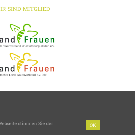
IR SIND MITGLIED
rg
Webseite stimmen Sie der
mmierung:
bzweic GmbH
OK