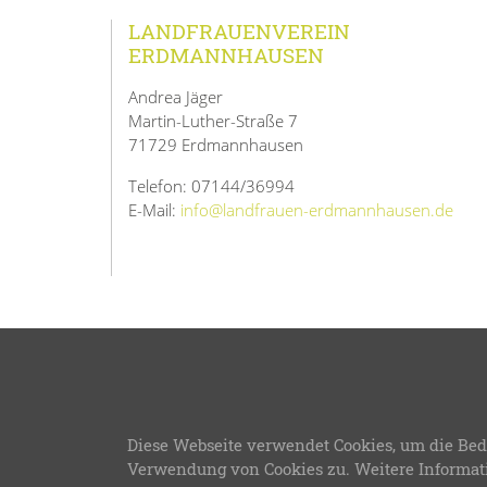
LANDFRAUENVEREIN
ERDMANNHAUSEN
Andrea Jäger
Martin-Luther-Straße 7
71729 Erdmannhausen
Telefon: 07144/36994
E-Mail:
info@landfrauen-erdmannhausen.de
©
Diese Webseite verwendet Cookies, um die Bed
LFWB Theme Version 3
Verwendung von Cookies zu. Weitere Informat