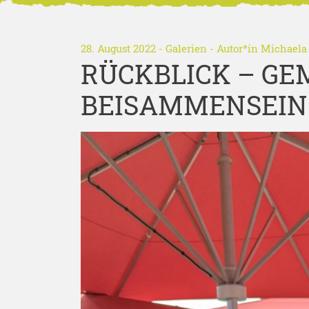
28. August 2022
-
Galerien
- Autor*in
Michaela 
RÜCKBLICK – GE
BEISAMMENSEIN 