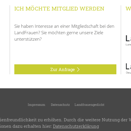
ICH MÖCHTE MITGLIED WERDEN
W
Sie haben Interesse an einer Mitgliedschaft bei den
LandFrauen? Sie möchten gerne unsere Ziele
unterstützen?
Zur Anfrage
Impressum
Datenschutz
Landfrauengedicht
 2026
Landfrauenverein Erdmannhausen
-
Ortsverein des Kreisverbandes Ludwigsbu
ienfreundlichkeit zu erhöhen. Durch die weitere Nutzung der 
.8
-
Bereitstellung:
LandFrauenverband Württemberg-Baden e.V.
-
Design & Progra
ionen dazu erhalten hier:
Datenschutzerklärung