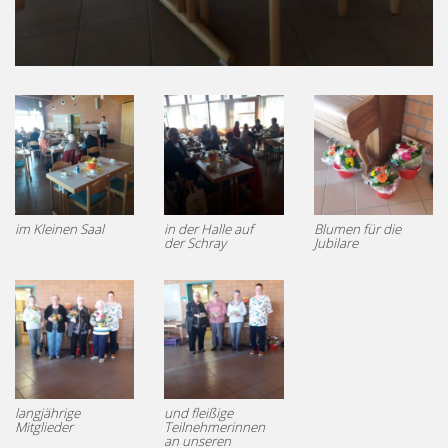
im Kleinen Saal
in der Halle auf
Blumen für die
der Schray
Jubilare
langjährige
und fleißige
Mitglieder
Teilnehmerinnen
an unseren