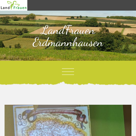
LandFrauen
Erdmannhausen